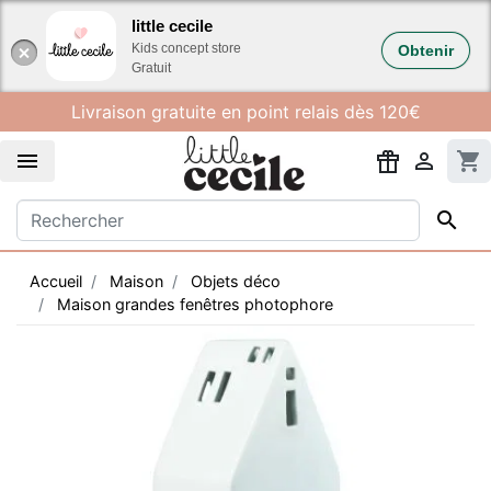
Gestion des cookies
little cecile
Kids concept store
Obtenir
Gratuit
Livraison gratuite en point relais dès 120€


shopping_cart

Accueil
Maison
Objets déco
Maison grandes fenêtres photophore