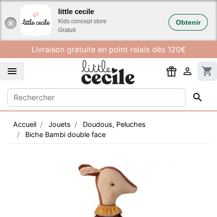
Gestion des cookies
little cecile
Kids concept store
Obtenir
Gratuit
Livraison gratuite en point relais dès 120€


shopping_cart

Accueil
Jouets
Doudous, Peluches
Biche Bambi double face