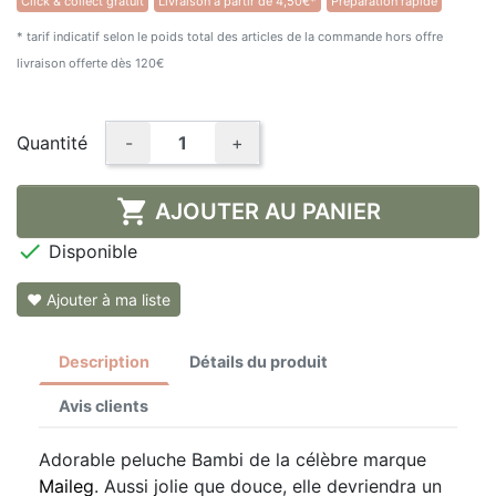
Click & collect gratuit
Livraison à partir de 4,50€*
Préparation rapide
★★★★★
(3 avis)
* tarif indicatif selon le poids total des articles de la commande hors offre
livraison offerte dès 120€
Quantité
-
+

AJOUTER AU PANIER

Disponible
❤ Ajouter à ma liste
Description
Détails du produit
Avis clients
Adorable peluche Bambi de la célèbre marque
Maileg
. Aussi jolie que douce, elle devriendra un