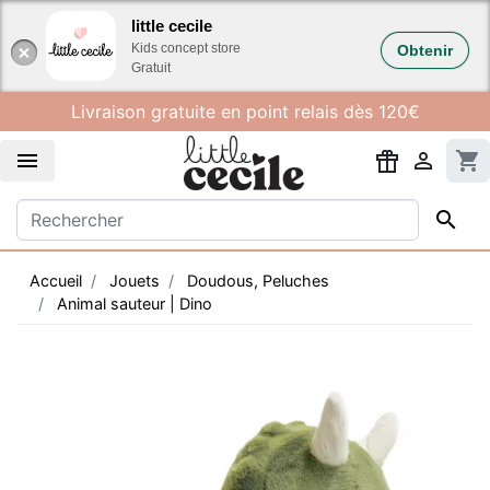
Gestion des cookies
little cecile
Kids concept store
Obtenir
Gratuit
Livraison gratuite en point relais dès 120€


shopping_cart

Accueil
Jouets
Doudous, Peluches
Animal sauteur | Dino