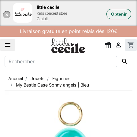
Gestion des cookies
little cecile
Kids concept store
Obtenir
Gratuit
Livraison gratuite en point relais dès 120€


shopping_cart

Accueil
Jouets
Figurines
My Bestie Case Sonny angels | Bleu