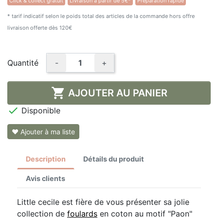
Click & collect gratuit
Livraison à partir de 5€*
Préparation rapide
★★★★★
(1 avis)
* tarif indicatif selon le poids total des articles de la commande hors offre
livraison offerte dès 120€
Quantité
-
+

AJOUTER AU PANIER

Disponible
❤ Ajouter à ma liste
Description
Détails du produit
Avis clients
Little cecile est fière de vous présenter sa jolie
collection de
foulards
en coton au motif "Paon"