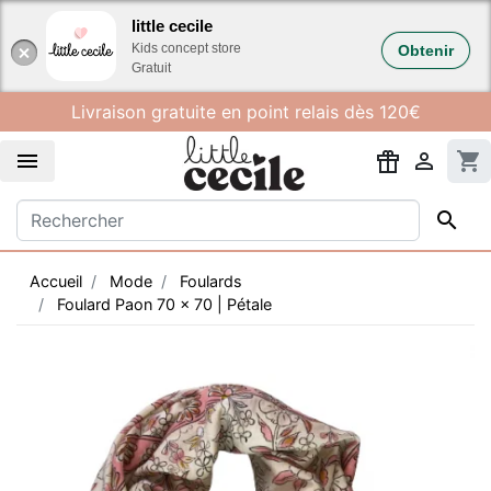
Gestion des cookies
little cecile
Kids concept store
Obtenir
Gratuit
Livraison gratuite en point relais dès 120€


shopping_cart

Accueil
Mode
Foulards
Foulard Paon 70 x 70 | Pétale