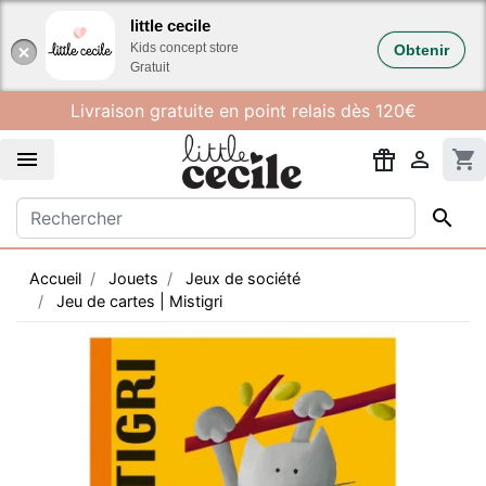
Gestion des cookies
little cecile
Kids concept store
Obtenir
Gratuit
Livraison gratuite en point relais dès 120€


shopping_cart

Accueil
Jouets
Jeux de société
Jeu de cartes | Mistigri