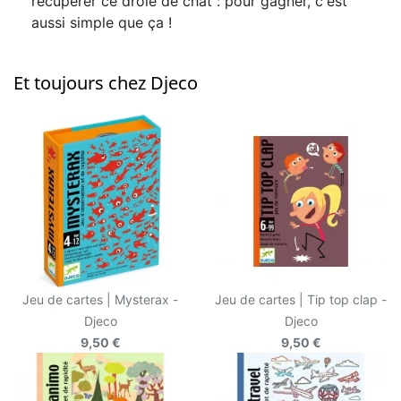
récupérer ce drôle de chat : pour gagner, c'est
aussi simple que ça !
Et toujours chez Djeco
Jeu de cartes | Mysterax -
Jeu de cartes | Tip top clap -
Djeco
Djeco
9,50 €
9,50 €