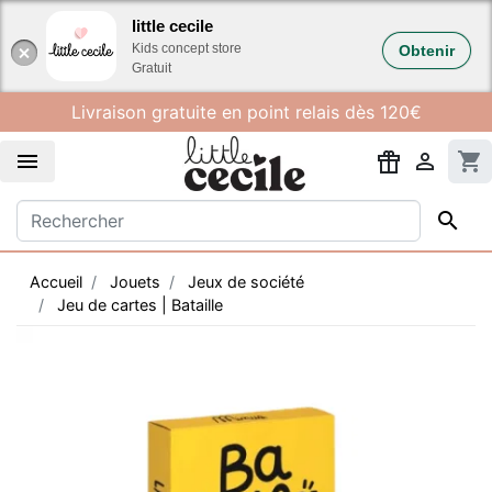
Gestion des cookies
little cecile
Kids concept store
Obtenir
Gratuit
Livraison gratuite en point relais dès 120€


shopping_cart

Accueil
Jouets
Jeux de société
Jeu de cartes | Bataille