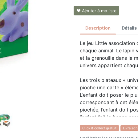
❤ Ajouter à ma liste
Description
Détails
Le jeu Little association
chaque animal. Le lapin v
et la grenouille dans la 
univers appartient chaq
Les trois plateaux « unive
pioche une carte « éléme
L’enfant doit poser le plu
correspondant à cet élém
piochée, l’enfant doit pos
l’enfant fait la bonne ass
Click & collect gratuit
Livraison
Les jeux de la gamme Lit