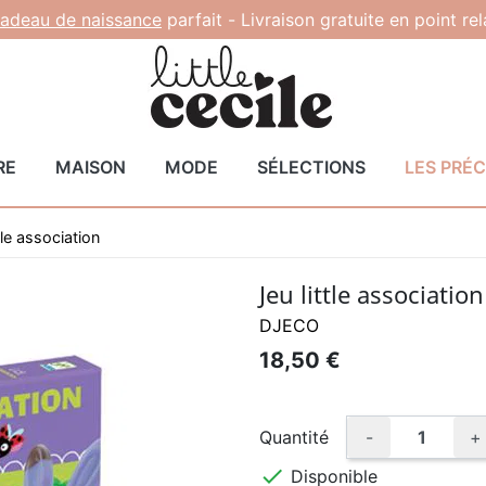
adeau de naissance
parfait -
Livraison gratuite en point re
RE
MAISON
MODE
SÉLECTIONS
LES PRÉ
tle association
Jeu little association
DJECO
18,50 €
Quantité
-
+

Disponible