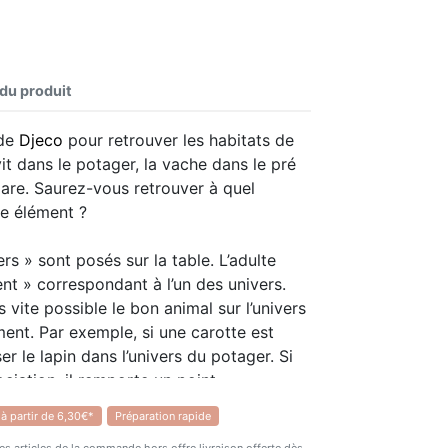
 du produit
 de
Djeco
pour retrouver les habitats de
it dans le potager, la vache dans le pré
mare. Saurez-vous retrouver à quel
ue élément ?
rs » sont posés sur la table. L’adulte
nt » correspondant à l’un des univers.
s vite possible le bon animal sur l’univers
ent. Par exemple, si une carotte est
er le lapin dans l’univers du potager. Si
ociation, il remporte un point.
 à partir de 6,30€*
Préparation rapide
tle de Djeco sont une valeur sûre,