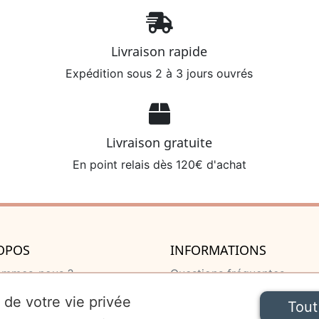
Livraison rapide
Expédition sous 2 à 3 jours ouvrés
Livraison gratuite
En point relais dès 120€ d'achat
OPOS
INFORMATIONS
ommes-nous ?
Questions fréquentes
u de naissance
Livraison et retour
 de votre vie privée
Tout
 de naissance
Mentions légales