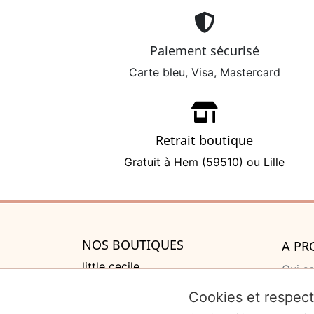
Paiement sécurisé
Carte bleu, Visa, Mastercard
Retrait boutique
Gratuit à Hem (59510) ou Lille
NOS BOUTIQUES
A PR
little cecile
Qui s
525 rue de Lannoy, Villeneuve
Cadea
Cookies et respect
d'Ascq
Liste