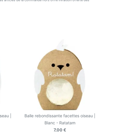
 des articles de la commande hors offre livraison offerte dès
seau |
Balle rebondissante facettes oiseau |
Blanc - Ratatam
7,00 €