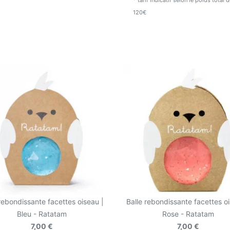
* tarif indicatif selon le poids total
120€
 rebondissante facettes oiseau |
Balle rebondissante facettes oi
Bleu - Ratatam
Rose - Ratatam
7,00 €
7,00 €