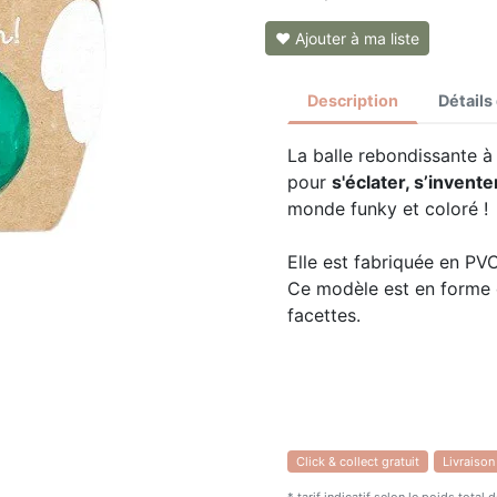
❤ Ajouter à ma liste
Description
Détails
La balle rebondissante à
pour
s'éclater, s’invente
monde funky et coloré !
Elle est fabriquée en PVC
Ce modèle est en forme d'
facettes.
Click & collect gratuit
Livraison