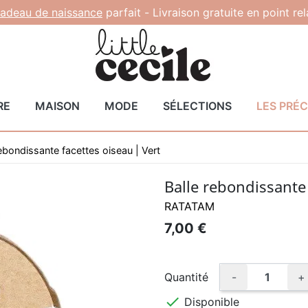
adeau de naissance
parfait -
Livraison gratuite en point re
RE
MAISON
MODE
SÉLECTIONS
LES PRÉ
rebondissante facettes oiseau | Vert
Balle rebondissante 
RATATAM
7,00 €
Quantité
-
+

Disponible