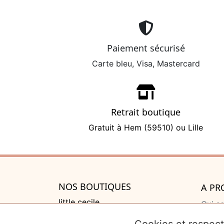
Paiement sécurisé
Carte bleu, Visa, Mastercard
Retrait boutique
Gratuit à Hem (59510) ou Lille
NOS BOUTIQUES
A PR
little cecile
Qui s
525 rue de Lannoy, Villeneuve
Cadea