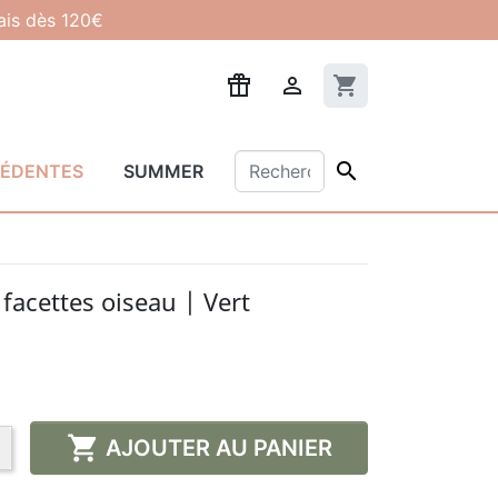
lais dès 120€

shopping_cart

CÉDENTES
SUMMER
facettes oiseau | Vert

AJOUTER AU PANIER