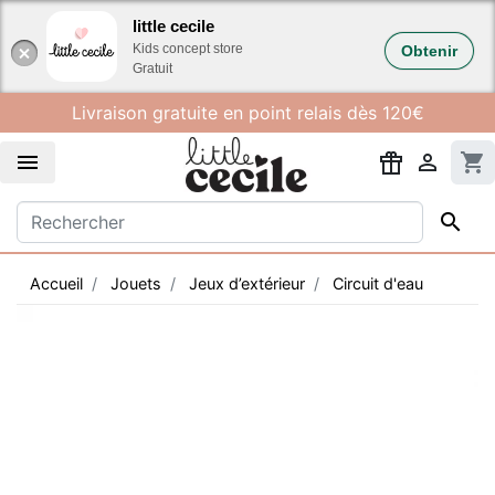
Gestion des cookies
little cecile
Kids concept store
Obtenir
Gratuit
Livraison gratuite en point relais dès 120€


shopping_cart

Accueil
Jouets
Jeux d’extérieur
Circuit d'eau