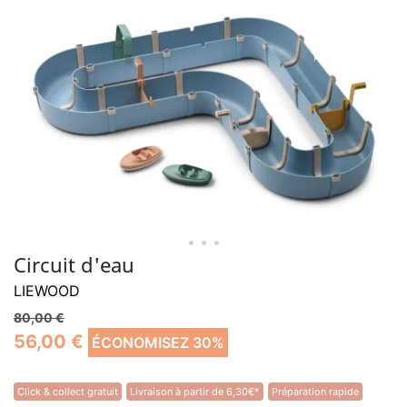
• • •
Circuit d'eau
LIEWOOD
80,00 €
56,00 €
ÉCONOMISEZ 30%
Click & collect gratuit
Livraison à partir de 6,30€*
Préparation rapide