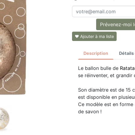
Prévenez-moi lo
❤ Ajouter à ma liste
Description
Détails
Le ballon bulle de
Ratat
se réinventer, et grandi
Son diamètre est de 15 cm
est disponible en plusieu
Ce modèle est en forme d
de savon !