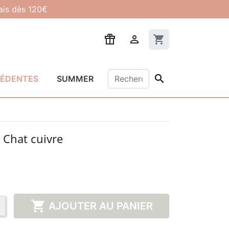
lais dès 120€

shopping_cart

CÉDENTES
SUMMER
 Chat cuivre

AJOUTER AU PANIER