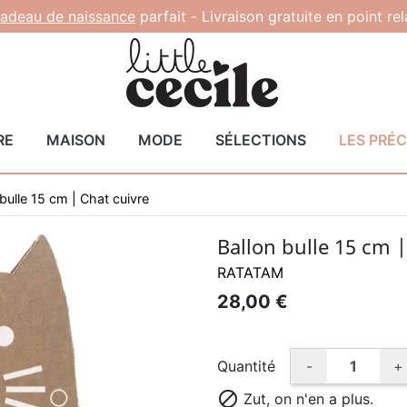
adeau de naissance
parfait -
Livraison gratuite en point re
RE
MAISON
MODE
SÉLECTIONS
LES PRÉ
 bulle 15 cm | Chat cuivre
Ballon bulle 15 cm |
RATATAM
28,00 €
Quantité
-
+

Zut, on n'en a plus.