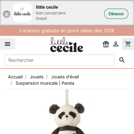
Gestion des cookies
little cecile
Kids concept store
Obtenir
Gratuit
Livraison gratuite en point relais dès 120€


shopping_cart

Accueil
Jouets
Jouets d'éveil
Suspension musicale | Panda