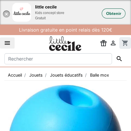
Gestion des cookies
little cecile
Kids concept store
Obtenir
Gratuit
Livraison gratuite en point relais dès 120€


shopping_cart

Accueil
Jouets
Jouets éducatifs
Balle mox