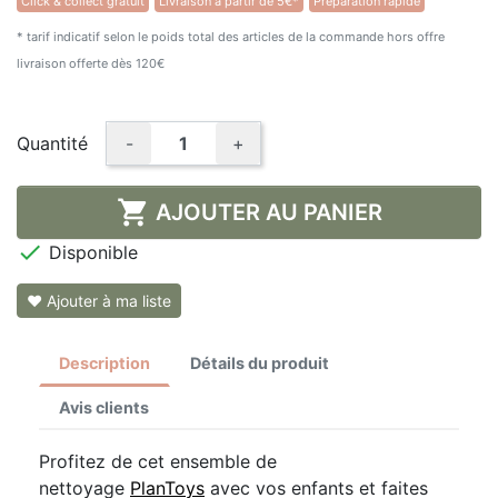
Click & collect gratuit
Livraison à partir de 5€*
Préparation rapide
★★★★★
(1 avis)
* tarif indicatif selon le poids total des articles de la commande hors offre
livraison offerte dès 120€
Quantité
-
+

AJOUTER AU PANIER

Disponible
❤ Ajouter à ma liste
Description
Détails du produit
Avis clients
Profitez de cet ensemble de
nettoyage
PlanToys
avec vos enfants et faites