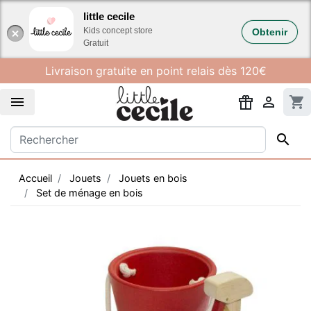
Gestion des cookies
little cecile
Kids concept store
Obtenir
Gratuit
Livraison gratuite en point relais dès 120€


shopping_cart

Accueil
Jouets
Jouets en bois
Set de ménage en bois