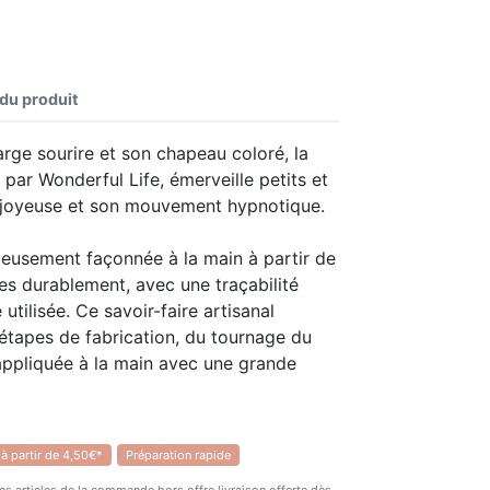
 du produit
arge sourire et son chapeau coloré, la
par Wonderful Life, émerveille petits et
e joyeuse et son mouvement hypnotique.
eusement façonnée à la main à partir de
ées durablement, avec une traçabilité
tilisée. Ce savoir-faire artisanal
’étapes de fabrication, du tournage du
 appliquée à la main avec une grande
ique : elle possède son propre centre de
 à partir de 4,50€*
Préparation rapide
rotation qui lui est propre. Elle fait