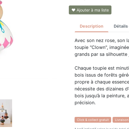
❤ Ajouter à ma liste
Description
Détails
Avec son nez rose, son l
toupie "Clown", imaginée 
grands par sa silhouett
Chaque toupie est minuti
bois issus de forêts gér
propre à chaque essence u
nécessite des dizaines d
bois jusqu’à la peinture,
précision.
La toupie "Clown" est un
Click & collect gratuit
Livraison
gravité et une vitesse de 