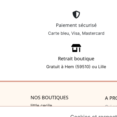
Paiement sécurisé
Carte bleu, Visa, Mastercard
Retrait boutique
Gratuit à Hem (59510) ou Lille
NOS BOUTIQUES
A PR
little cecile
Qui s
525 rue de Lannoy, Villeneuve
Cadea