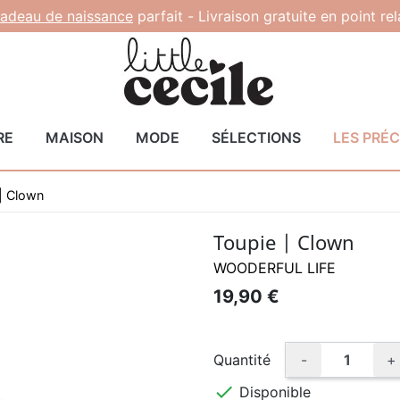
adeau de naissance
parfait -
Livraison gratuite en point re
RE
MAISON
MODE
SÉLECTIONS
LES PRÉ
| Clown
Toupie | Clown
WOODERFUL LIFE
19,90 €
Quantité
-
+

Disponible