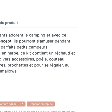
 du produit
fants adorent le camping et avec ce
oncept
, ils pourront s'amuser pendant
 parfaits petits campeurs !
s en herbe, ce kit contient un réchaud et
divers accessoires, poêle, couteau
ères, brochettes et pour se régaler, au
hmallows.
 à partir de 6,30€*
Préparation rapide