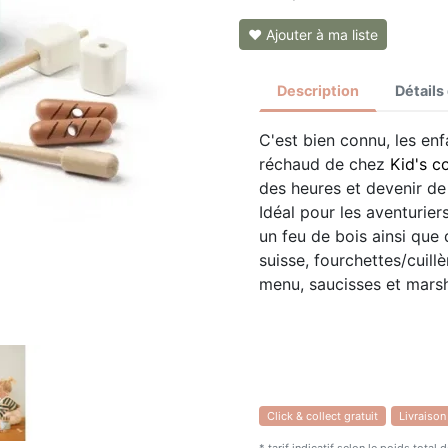
❤ Ajouter à ma liste
Description
Détails
C'est bien connu, les en
réchaud de chez
Kid's c
des heures et devenir de
Idéal pour les aventurier
un feu de bois ainsi que 
suisse, fourchettes/cuill
menu, saucisses et mars
Click & collect gratuit
Livraison