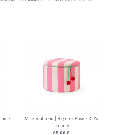
 des articles de la commande hors offre livraison offerte dès
mel -
Mini-pouf rond | Rayures Rose - Kid's
concept
65,00 €