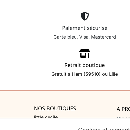
Paiement sécurisé
Carte bleu, Visa, Mastercard
Retrait boutique
Gratuit à Hem (59510) ou Lille
NOS BOUTIQUES
A PR
little cecile
Qui s
525 rue de Lannoy, Villeneuve
Cadea