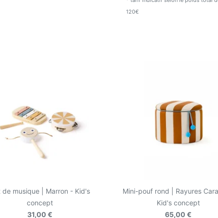
* tarif indicatif selon le poids total
120€
 de musique | Marron - Kid's
Mini-pouf rond | Rayures Cara
concept
Kid's concept
31,00 €
65,00 €