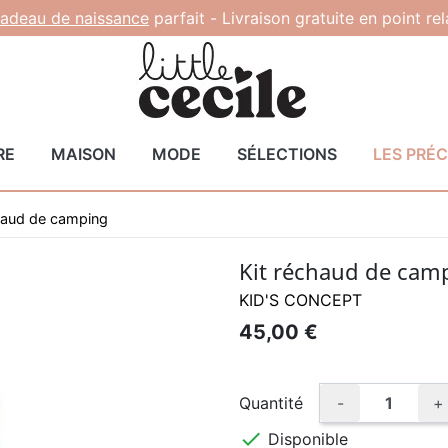
adeau de naissance
parfait -
Livraison gratuite en point re
RE
MAISON
MODE
SÉLECTIONS
LES PRÉ
haud de camping
Kit réchaud de cam
KID'S CONCEPT
45,00 €
Quantité
-
+

Disponible