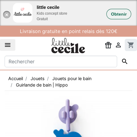
Gestion des cookies
little cecile
Kids concept store
Obtenir
Gratuit
Livraison gratuite en point relais dès 120€


shopping_cart

Accueil
Jouets
Jouets pour le bain
Guirlande de bain | Hippo