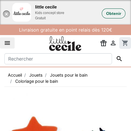
Gestion des cookies
little cecile
Kids concept store
Obtenir
Gratuit
Livraison gratuite en point relais dès 120€


shopping_cart

Accueil
Jouets
Jouets pour le bain
Coloriage pour le bain