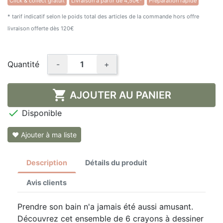
Click & collect gratuit
Livraison à partir de 4,50€*
Préparation rapide
★★★★★
(1 avis)
* tarif indicatif selon le poids total des articles de la commande hors offre
livraison offerte dès 120€
Quantité
-
+

AJOUTER AU PANIER

Disponible
❤ Ajouter à ma liste
Description
Détails du produit
Avis clients
Prendre son bain n'a jamais été aussi amusant.
Découvrez cet ensemble de 6 crayons à dessiner