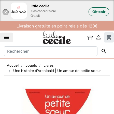
Gestion des cookies
little cecile
Kids concept store
Obtenir
Gratuit
Livraison gratuite en point relais dès 120€


shopping_cart

Accueil
Jouets
Livres
Une histoire d'Archibald | Un amour de petite soeur