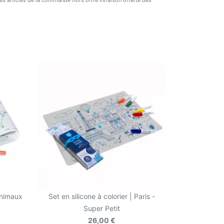
 des articles de la commande hors offre livraison offerte dès
es thèmes.
 animaux
Set en silicone à colorier | Paris -
Super Petit
26,00 €