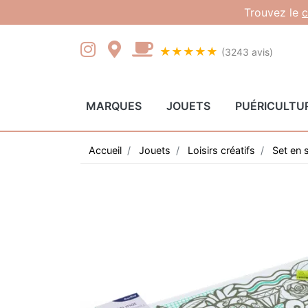
Gestion des cookies
Trouvez le
c
★★★★★
(3243 avis)
MARQUES
JOUETS
PUÉRICULTU
Accueil
Jouets
Loisirs créatifs
Set en s