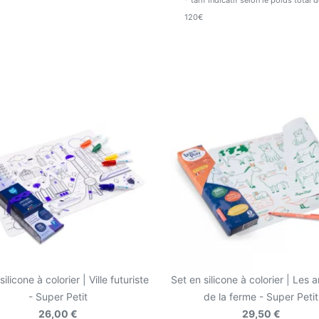
* tarif indicatif selon le poids total
enfants dès 3 ans.
120€
Existe aussi dans d'autr
silicone à colorier | Ville futuriste
Set en silicone à colorier | Les
- Super Petit
de la ferme - Super Petit
26,00 €
29,50 €