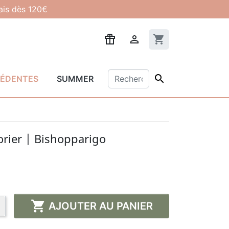
lais dès 120€

shopping_cart

CÉDENTES
SUMMER
lorier | Bishopparigo

AJOUTER AU PANIER