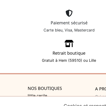
Paiement sécurisé
Carte bleu, Visa, Mastercard
Retrait boutique
Gratuit à Hem (59510) ou Lille
NOS BOUTIQUES
A PR
little cecile
Qui s
525 rue de Lannoy, Villeneuve
Cadea