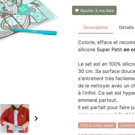
❤ Ajouter à ma liste
Description
Détails
Colorie, efface et recomm
silicone
Super Petit
en c
Le set est en 100% silic
30 cm. Sa surface douce 
s'entretient très facilemen
de le nettoyer avec un 
à l'infini. Ce set est hype
emmené partout.
Il est parfait pour faire 
maison comme à l'extérie

Click & collect gratuit
Livraison
Il est livré avec 3 feutre