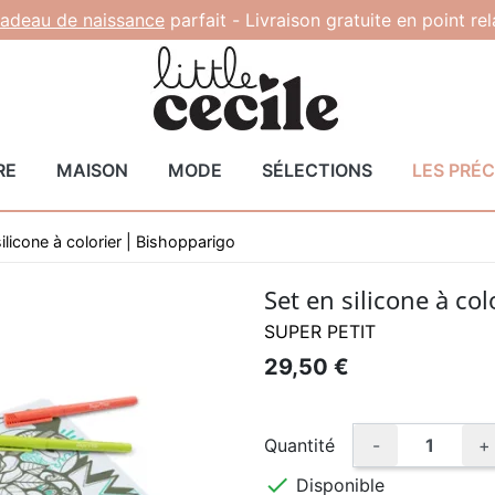
adeau de naissance
parfait -
Livraison gratuite en point re
RE
MAISON
MODE
SÉLECTIONS
LES PRÉ
ilicone à colorier | Bishopparigo
Set en silicone à co
SUPER PETIT
29,50 €
Quantité
-
+

Disponible