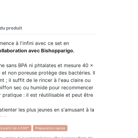
 du produit
ence à l'infini avec ce set en
ollaboration avec Bishopparigo.
one sans BPA ni phtalates et mesure 40 x
et non poreuse protège des bactéries. Il
t ; il suffit de le rincer à l'eau claire ou
chiffon sec ou humide pour recommencer
r pratique : il est réutilisable et peut être
patienter les plus jeunes en s'amusant à la
ur.
 à partir de 4,50€*
Préparation rapide
s effaçables à pointe fine et convient aux