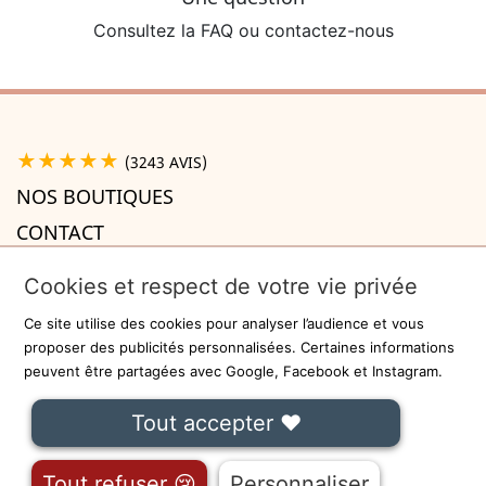
Consultez la FAQ ou contactez-nous
★★★★★
(3243 AVIS)
NOS BOUTIQUES
CONTACT
A PROPOS

Cookies et respect de votre vie privée
INFORMATIONS

Ce site utilise des cookies pour analyser l’audience et vous
Recevez la newsletter
proposer des publicités personnalisées. Certaines informations
peuvent être partagées avec Google, Facebook et Instagram.
ok
Tout accepter ❤
On ne communiquera jamais votre adresse e-mail à des tiers.
Fait avec
❤
à Lille - Sécurisé par
-
CGU
Tout refuser 😢
Personnaliser