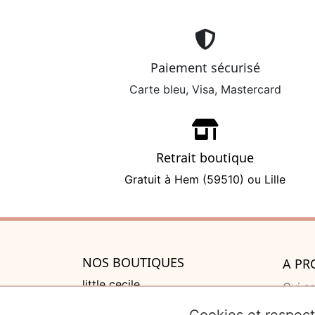
Paiement sécurisé
Carte bleu, Visa, Mastercard
Retrait boutique
Gratuit à Hem (59510) ou Lille
NOS BOUTIQUES
A PR
little cecile
Qui s
525 rue de Lannoy, Villeneuve
Cadea