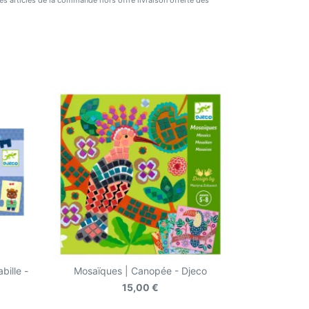
 des articles de la commande hors offre livraison offerte dès
bille -
Mosaïques | Canopée - Djeco
15,00 €