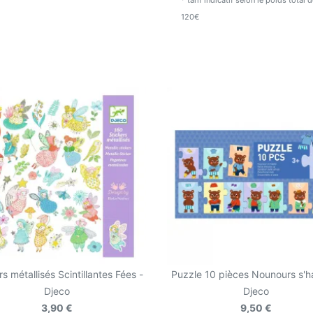
* tarif indicatif selon le poids total
120€
rs métallisés Scintillantes Fées -
Puzzle 10 pièces Nounours s'ha
Djeco
Djeco
3,90 €
9,50 €