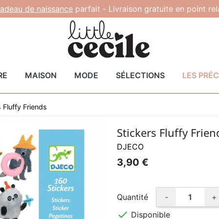
adeau de naissance
parfait -
Livraison gratuite en point re
RE
MAISON
MODE
SÉLECTIONS
LES PRÉ
 Fluffy Friends
Stickers Fluffy Frien
DJECO
3,90 €
Quantité
-
+

Disponible