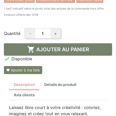
Click & collect gratuit
Livraison à partir de 4,50€*
Préparation rapide
★★★★★
(1 avis)
* tarif indicatif selon le poids total des articles de la commande hors offre
livraison offerte dès 120€
Quantité
-
+

AJOUTER AU PANIER

Disponible
❤ Ajouter à ma liste
Description
Détails du produit
Avis clients
Laissez libre court à votre créativité : coloriez,
imaginez et créez tout en vous relaxant.