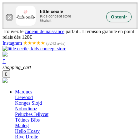
little cecile
Kids concept store
Obtenir
Gratuit
Trouvez le
cadeau de naissance
parfait -
Livraison gratuite en point
relais dès 120€
Instagram
★★★★★
(3243 avis)

shopping_cart

Marques
Liewood
Konges Slojd
Nobodinoz
Peluches Jellycat
Tétines Bibs
Maileg
Hello Hossy
Rive Droite