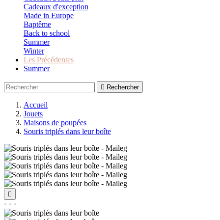
Cadeaux d'exception
Made in Europe
Baptême
Back to school
Summer
Winter
Les Précédentes
Summer

Rechercher
Accueil
Jouets
Maisons de poupées
Souris triplés dans leur boîte

• • •