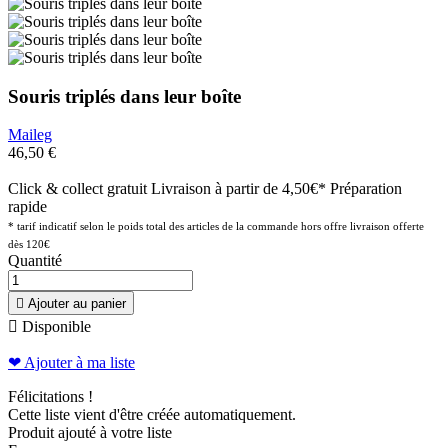
Souris triplés dans leur boîte
Maileg
46,50 €
Click & collect gratuit
Livraison à partir de 4,50€*
Préparation
rapide
* tarif indicatif selon le poids total des articles de la commande hors offre livraison offerte
dès 120€
Quantité

Ajouter au panier

Disponible
❤ Ajouter à ma liste
Félicitations !
Cette liste vient d'être créée automatiquement.
Produit ajouté à votre liste