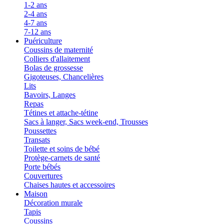
1-2 ans
2-4 ans
4-7 ans
7-12 ans
Puériculture
Coussins de maternité
Colliers d'allaitement
Bolas de grossesse
Gigoteuses, Chancelières
Lits
Bavoirs, Langes
Repas
Tétines et attache-tétine
Sacs à langer, Sacs week-end, Trousses
Poussettes
Transats
Toilette et soins de bébé
Protège-carnets de santé
Porte bébés
Couvertures
Chaises hautes et accessoires
Maison
Décoration murale
Tapis
Coussins