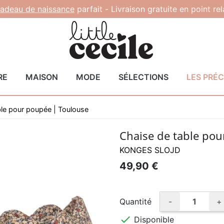
adeau de naissance
parfait -
Livraison gratuite en point re
RE
MAISON
MODE
SÉLECTIONS
LES PRÉ
ble pour poupée | Toulouse
Chaise de table pou
KONGES SLOJD
49,90 €
Quantité
-
+

Disponible