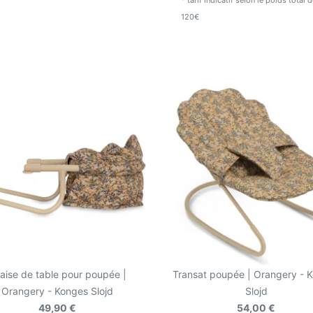
* tarif indicatif selon le poids total
120€
aise de table pour poupée |
Transat poupée | Orangery - 
Orangery - Konges Slojd
Slojd
49,90 €
54,00 €