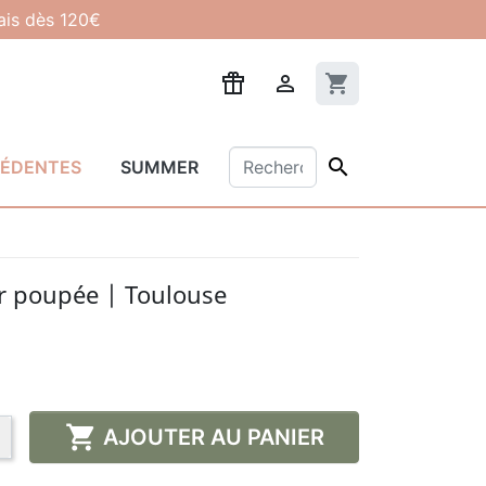
lais dès 120€

shopping_cart

CÉDENTES
SUMMER
r poupée | Toulouse

AJOUTER AU PANIER