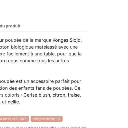
 du produit
our poupée de la marque
Konges Slojd
.
coton biologique matelassé avec une
fixe facilement à une table, pour que la
on repas comme tous les autres
poupée est un accessoire parfait pour
ction des enfants fans de poupées. Ce
s coloris :
Cerise blush
,
citron
,
fraise
,
k
et
nellie
.
 à partir de 6,30€*
Préparation rapide