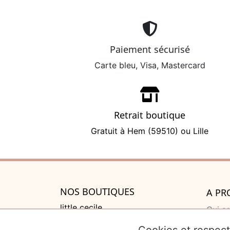
Paiement sécurisé
Carte bleu, Visa, Mastercard
Retrait boutique
Gratuit à Hem (59510) ou Lille
NOS BOUTIQUES
A PR
little cecile
Qui s
525 rue de Lannoy, Villeneuve
Cadea