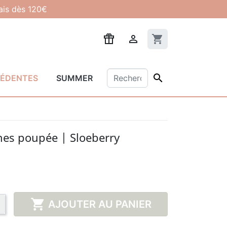
lais dès 120€

shopping_cart

CÉDENTES
SUMMER
es poupée | Sloeberry

AJOUTER AU PANIER