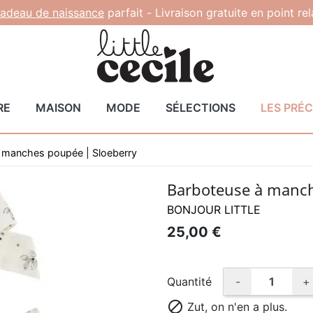
adeau de naissance
parfait -
Livraison gratuite en point re
RE
MAISON
MODE
SÉLECTIONS
LES PRÉ
 manches poupée | Sloeberry
Barboteuse à manch
BONJOUR LITTLE
25,00 €
Quantité
-
+

Zut, on n'en a plus.