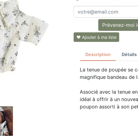
Prévenez-moi lo
❤ Ajouter à ma liste
Description
Détails
La tenue de poupée se c
magnifique bandeau de l
Associé avec la tenue en
idéal à offrir à un nouvea
poupon assorti à son peti