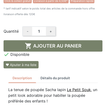
Click & collect gratuit
Livraison à partir de 4,50€*
Préparation rapide
* tarif indicatif selon le poids total des articles de la commande hors offre
livraison offerte dès 120€
Quantité
-
+

AJOUTER AU PANIER

Disponible
❤ Ajouter à ma liste
Description
Détails du produit
La tenue de poupée Sacha lapin
Le Petit Souk
, un
petit look adorable pour habiller la poupée
préférée des enfants !