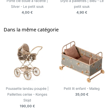
Porte clé boule à facette |
Stylo à paillettes | Bleu - Le
Silver - Le petit souk
petit souk
4,00 €
4,90 €
Dans la même catégorie
Poussette landau poupée |
Petit lit enfant - Maileg
Paillettes cerise - Konges
35,00 €
Slojd
190,00 €