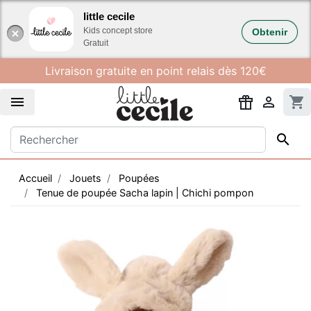
Gestion des cookies
little cecile
Kids concept store
Obtenir
Gratuit
Livraison gratuite en point relais dès 120€


shopping_cart

Accueil
Jouets
Poupées
Tenue de poupée Sacha lapin | Chichi pompon