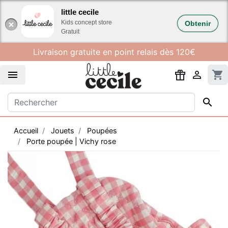
Gestion des cookies
little cecile
Kids concept store
Obtenir
Gratuit
Livraison gratuite en point relais dès 120€


shopping_cart

Accueil
Jouets
Poupées
Porte poupée | Vichy rose