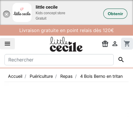
Gestion des cookies
little cecile
Kids concept store
Obtenir
Gratuit
Livraison gratuite en point relais dès 120€


shopping_cart

Accueil
Puériculture
Repas
4 Bols Berno en tritan