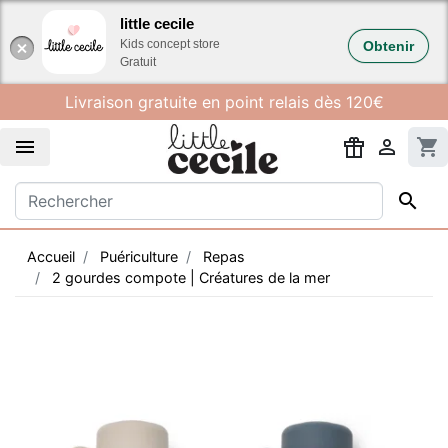
Gestion des cookies
little cecile
Kids concept store
Obtenir
Gratuit
Livraison gratuite en point relais dès 120€


shopping_cart

Accueil
Puériculture
Repas
2 gourdes compote | Créatures de la mer