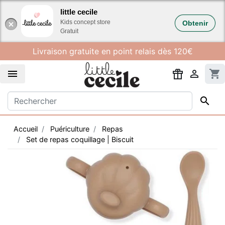
Gestion des cookies
little cecile
Kids concept store
Obtenir
Gratuit
Livraison gratuite en point relais dès 120€


shopping_cart

Accueil
Puériculture
Repas
Set de repas coquillage | Biscuit