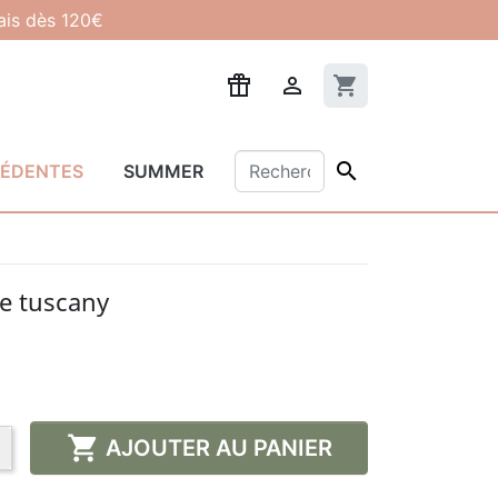
lais dès 120€

shopping_cart

CÉDENTES
SUMMER
se tuscany

AJOUTER AU PANIER