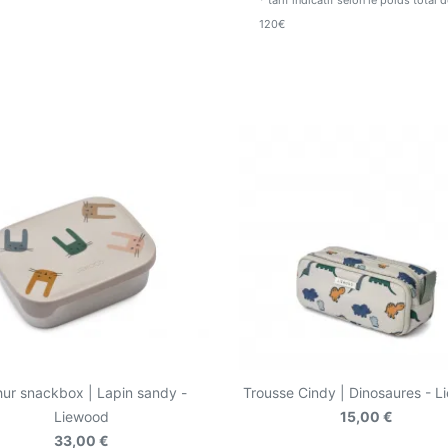
* tarif indicatif selon le poids total
120€
hur snackbox | Lapin sandy -
Trousse Cindy | Dinosaures - 
Liewood
15,00 €
33,00 €