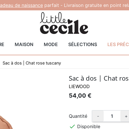
adeau de naissance
parfait -
Livraison gratuite en point re
RE
MAISON
MODE
SÉLECTIONS
LES PRÉ
Sac à dos | Chat rose tuscany
Sac à dos | Chat ro
LIEWOOD
54,00 €
Quantité
-
+

Disponible