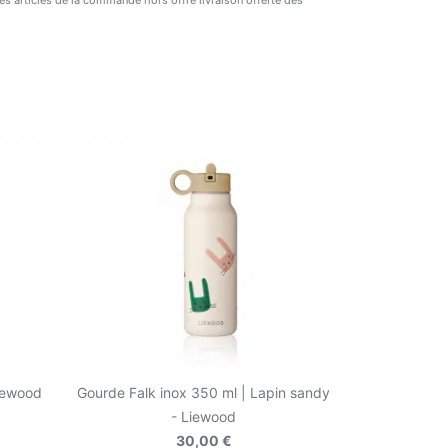
 des articles de la commande hors offre livraison offerte dès
Liewood
Gourde Falk inox 350 ml | Lapin sandy
- Liewood
30,00 €