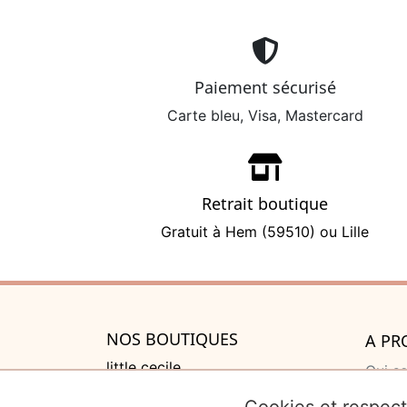
Paiement sécurisé
Carte bleu, Visa, Mastercard
Retrait boutique
Gratuit à Hem (59510) ou Lille
NOS BOUTIQUES
A PR
little cecile
Qui s
525 rue de Lannoy, Villeneuve
Cadea