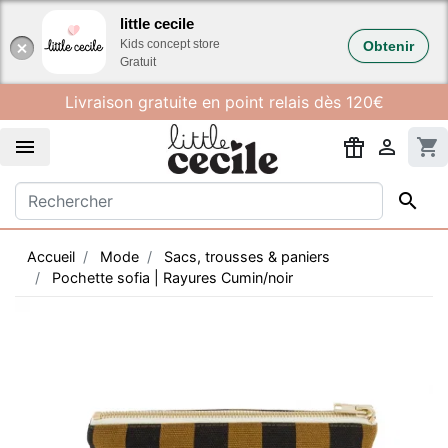
Gestion des cookies
little cecile
Kids concept store
Obtenir
Gratuit
Livraison gratuite en point relais dès 120€


shopping_cart

Accueil
Mode
Sacs, trousses & paniers
Pochette sofia | Rayures Cumin/noir