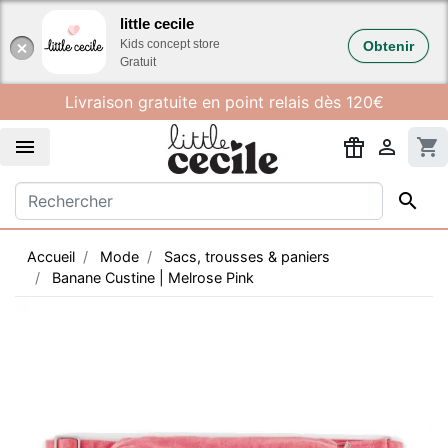
Gestion des cookies
little cecile
Kids concept store
Obtenir
Gratuit
Livraison gratuite en point relais dès 120€


shopping_cart

Accueil
Mode
Sacs, trousses & paniers
Banane Custine | Melrose Pink