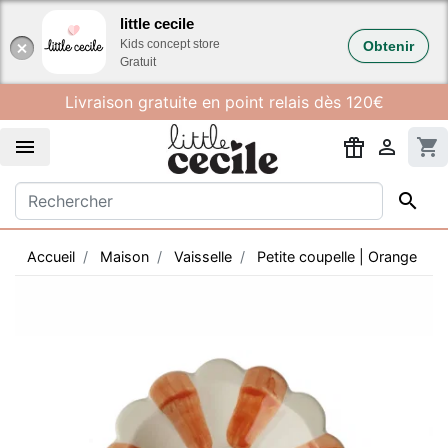
Gestion des cookies
little cecile
Kids concept store
Obtenir
Gratuit
Livraison gratuite en point relais dès 120€


shopping_cart

Accueil
Maison
Vaisselle
Petite coupelle | Orange