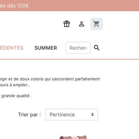
lais dès 120€

shopping_cart

CÉDENTES
SUMMER
esign et de doux coloris qui s’accordent parfaitement
 tours à empiler…
 grande qualité.
Trier par :