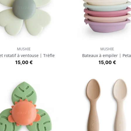
MUSHIE
MUSHIE
Aperçu rapide
Aperçu rapide


et rotatif à ventouse | Trèfle
Bateaux à empiler | Peta
Prix
Prix
15,00 €
15,00 €