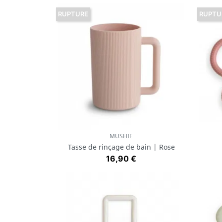
RUPTURE
RUPTU
MUSHIE
Aperçu rapide

Tasse de rinçage de bain | Rose
Prix
16,90 €