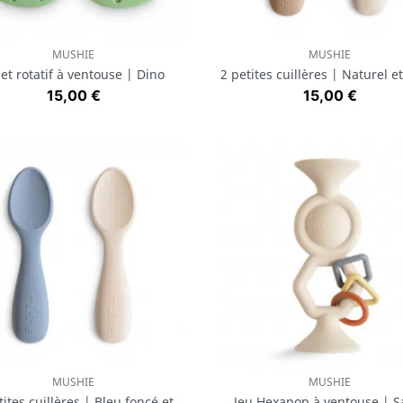
MUSHIE
MUSHIE
Aperçu rapide
Aperçu rapide


et rotatif à ventouse | Dino
2 petites cuillères | Naturel e
Prix
Prix
15,00 €
15,00 €
MUSHIE
MUSHIE
Aperçu rapide
Aperçu rapide


tites cuillères | Bleu foncé et
Jeu Hexapop à ventouse | S