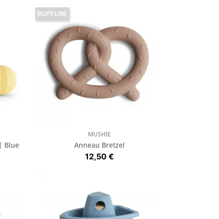
RUPTURE
MUSHIE
Aperçu rapide

| Blue
Anneau Bretzel
Prix
12,50 €