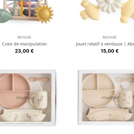
MUSHIE
MUSHIE
Aperçu rapide
Aperçu rapide


Cube de manipulation
Jouet rotatif à ventouse | Abe
Prix
Prix
23,00 €
15,00 €