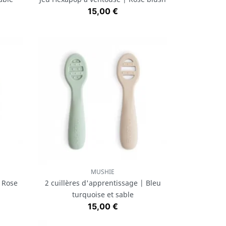
Prix
15,00 €
MUSHIE
Aperçu rapide

| Rose
2 cuillères d'apprentissage | Bleu
turquoise et sable
Prix
15,00 €