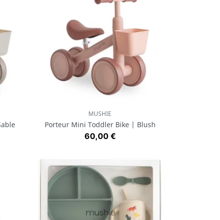
MUSHIE
Aperçu rapide

Sable
Porteur Mini Toddler Bike | Blush
Prix
60,00 €