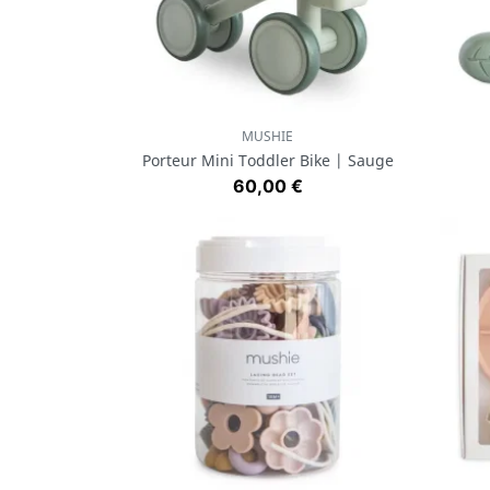
MUSHIE
Aperçu rapide

Porteur Mini Toddler Bike | Sauge
Prix
60,00 €