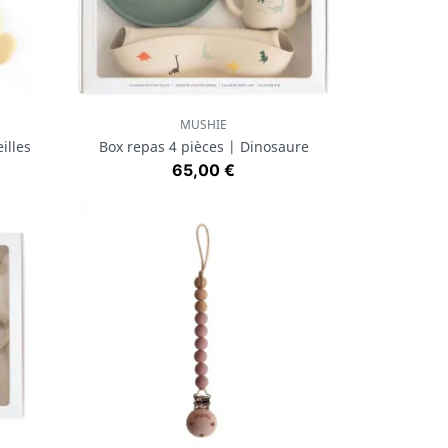
MUSHIE
Aperçu rapide

illes
Box repas 4 pièces | Dinosaure
Prix
65,00 €