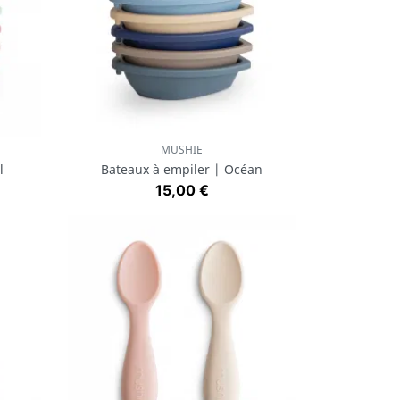
MUSHIE
Aperçu rapide

l
Bateaux à empiler | Océan
Prix
15,00 €