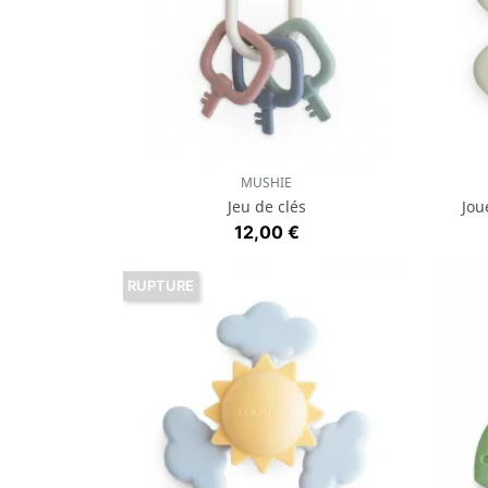
MUSHIE
Aperçu rapide

Jeu de clés
Jou
Prix
12,00 €
RUPTURE