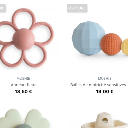
RE
RUPTURE
MUSHIE
MUSHIE
Aperçu rapide
Aperçu rapide


Anneau fleur
Balles de motricité sensitives 
Prix
Prix
18,50 €
19,00 €