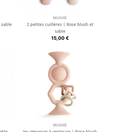
MUSHIE
Aperçu rapide

t sable
2 petites cuillères | Rose blush et
sable
Prix
15,00 €
MUSHIE
Aperçu rapide

able
Jeu Hexapop à ventouse | Rose blush