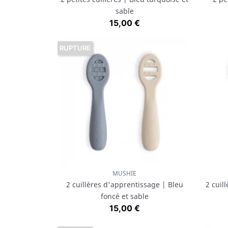
sable
Prix
15,00 €
RUPTURE
MUSHIE
Aperçu rapide

2 cuillères d'apprentissage | Bleu
2 cuil
foncé et sable
Prix
15,00 €