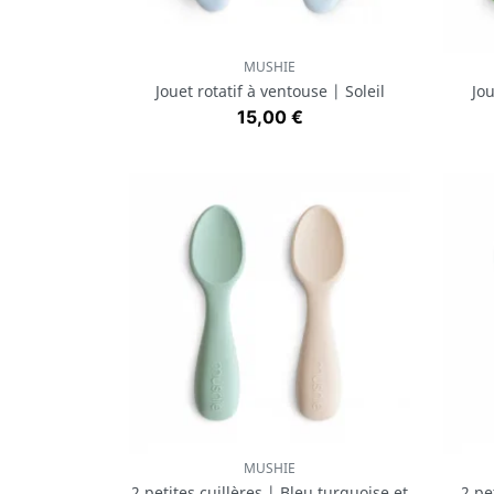
MUSHIE
Aperçu rapide

Jouet rotatif à ventouse | Soleil
Jou
Prix
15,00 €
MUSHIE
Aperçu rapide

2 petites cuillères | Bleu turquoise et
2 pe