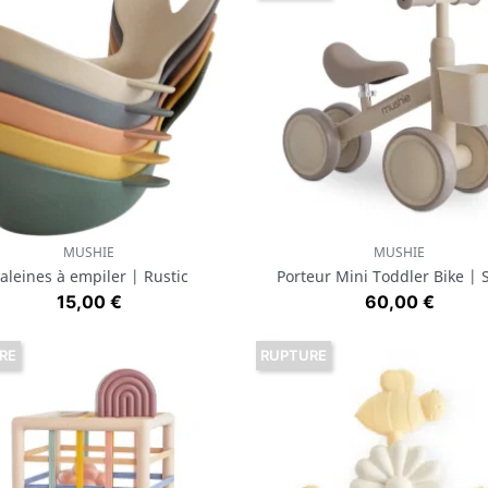
MUSHIE
MUSHIE
Aperçu rapide
Aperçu rapide


aleines à empiler | Rustic
Porteur Mini Toddler Bike | 
Prix
Prix
15,00 €
60,00 €
RE
RUPTURE