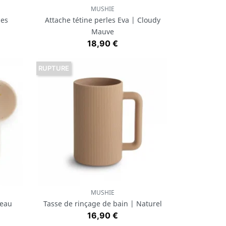
MUSHIE
Aperçu rapide

les
Attache tétine perles Eva | Cloudy
Mauve
Prix
18,90 €
RUPTURE
MUSHIE
Aperçu rapide

 eau
Tasse de rinçage de bain | Naturel
Prix
16,90 €