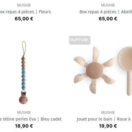
MUSHIE
MUSHIE
Aperçu rapide
Aperçu rapide


ox repas 4 pièces | Fleurs
Box repas 4 pièces | Abeil
Prix
Prix
65,00 €
65,00 €
RUPTURE
MUSHIE
MUSHIE
Aperçu rapide
Aperçu rapide


e tétine perles Eva | Bleu cadet
Jouet pour le bain | Roue à
Prix
Prix
18,90 €
19,90 €