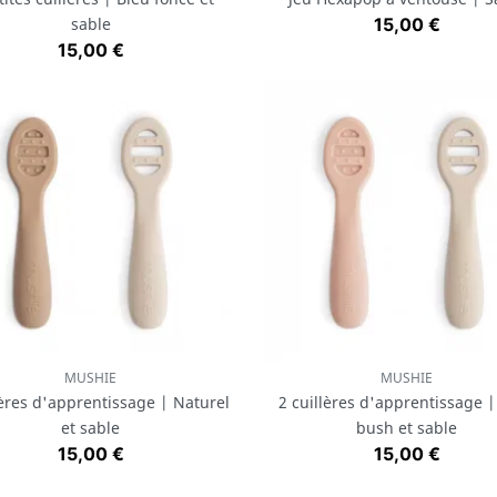
Prix
sable
15,00 €
Prix
15,00 €
MUSHIE
MUSHIE
Aperçu rapide
Aperçu rapide


lères d'apprentissage | Naturel
2 cuillères d'apprentissage 
et sable
bush et sable
Prix
Prix
15,00 €
15,00 €