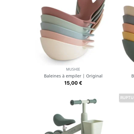
MUSHIE
Aperçu rapide

Baleines à empiler | Original
B
Prix
15,00 €
RUPTU