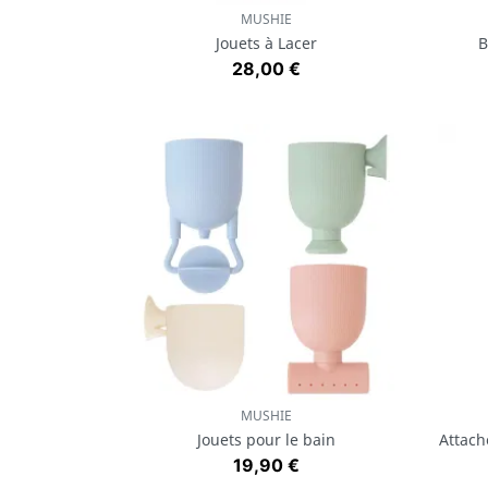
MUSHIE
Aperçu rapide

Jouets à Lacer
B
Prix
28,00 €
MUSHIE
Aperçu rapide

Jouets pour le bain
Attach
Prix
19,90 €