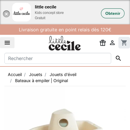
Gestion des cookies
little cecile
Kids concept store
Obtenir
Gratuit
Livraison gratuite en point relais dès 120€


shopping_cart

Accueil
Jouets
Jouets d'éveil
Bateaux à empiler | Original