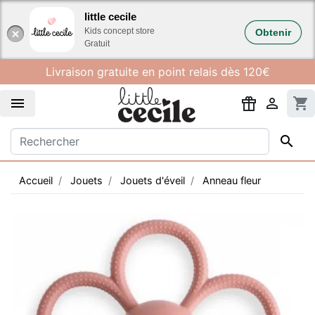
Gestion des cookies
little cecile
Kids concept store
Obtenir
Gratuit
Livraison gratuite en point relais dès 120€


shopping_cart

Accueil
Jouets
Jouets d'éveil
Anneau fleur