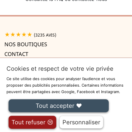
★★★★★
(3235 AVIS)
NOS BOUTIQUES
CONTACT
A PROPOS

Cookies et respect de votre vie privée
INFORMATIONS

Ce site utilise des cookies pour analyser l’audience et vous
Recevez la newsletter
proposer des publicités personnalisées. Certaines informations
peuvent être partagées avec Google, Facebook et Instagram.
ok
Tout accepter ❤
On ne communiquera jamais votre adresse e-mail à des tiers.
Fait avec
❤
à Lille - Sécurisé par
-
CGU
Tout refuser 😢
Personnaliser