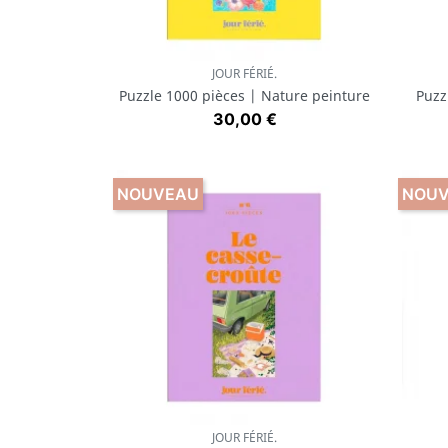
JOUR FÉRIÉ.
Aperçu rapide

Puzzle 1000 pièces | Nature peinture
Puzz
Prix
30,00 €
NOUVEAU
NOU
JOUR FÉRIÉ.
Aperçu rapide
