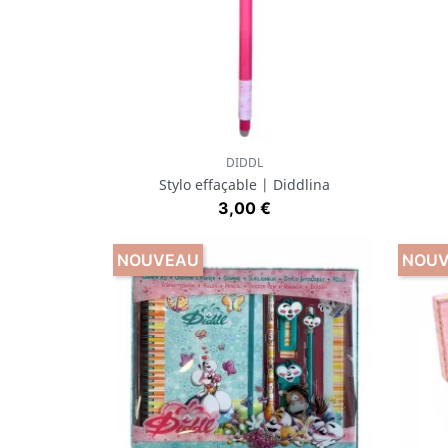
DIDDL
Aperçu rapide

Stylo effaçable | Diddlina
Prix
3,00 €
NOUVEAU
NOU