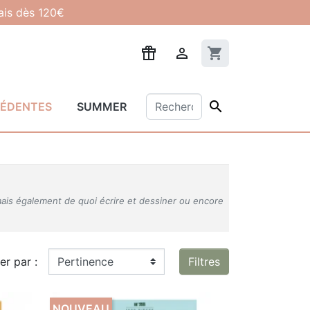
lais dès 120€

shopping_cart

CÉDENTES
SUMMER
ais également de quoi écrire et dessiner ou encore
ier par :
Filtres
NOUVEAU