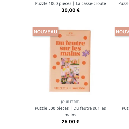
Puzzle 1000 pièces | La casse-croûte
Puzzl
Prix
30,00 €
NOUVEAU
NOU
JOUR FÉRIÉ.
Aperçu rapide

Puzzle 500 pièces | Du feutre sur les
Puz
mains
Prix
25,00 €