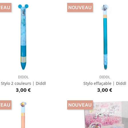
VEAU
NOUVEAU
DIDDL
DIDDL
Aperçu rapide
Aperçu rapide


Stylo 2 couleurs | Diddl
Stylo effaçable | Diddl
Prix
Prix
3,00 €
3,00 €
VEAU
NOUVEAU