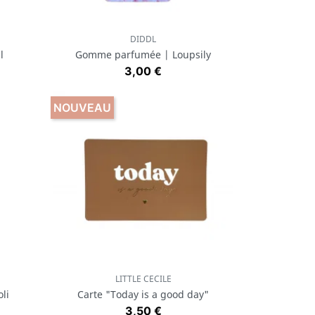
DIDDL
Aperçu rapide

l
Gomme parfumée | Loupsily
Prix
3,00 €
NOUVEAU
LITTLE CECILE
Aperçu rapide

li
Carte "Today is a good day"
Prix
3,50 €