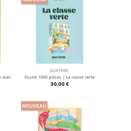
JOUR FÉRIÉ.
Aperçu rapide

e avec
Puzzle 1000 pièces | La classe verte
Prix
30,00 €
NOUVEAU