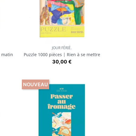
JOUR FÉRIÉ.
Aperçu rapide

u matin
Puzzle 1000 pièces | Rien à se mettre
Prix
30,00 €
NOUVEAU