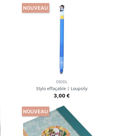
NOUVEAU
DIDDL
Aperçu rapide

Stylo effaçable | Loupsily
Prix
3,00 €
NOUVEAU