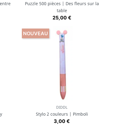
 entre
Puzzle 500 pièces | Des fleurs sur la
table
Prix
25,00 €
NOUVEAU
DIDDL
Aperçu rapide

ly
Stylo 2 couleurs | Pimboli
Prix
3,00 €