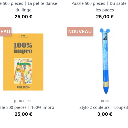
e 500 pièces | La petite danse
Puzzle 500 pièces | Du sable
du linge
les pages
Prix
Prix
25,00 €
25,00 €
VEAU
NOUVEAU
JOUR FÉRIÉ.
DIDDL
Aperçu rapide
Aperçu rapide


zle 500 pièces | 100% impro
Stylo 2 couleurs | Loupsi
Prix
Prix
25,00 €
3,00 €