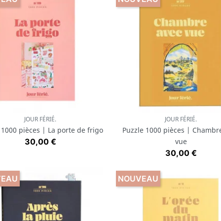
JOUR FÉRIÉ.
JOUR FÉRIÉ.
Aperçu rapide
Aperçu rapide


 1000 pièces | La porte de frigo
Puzzle 1000 pièces | Chambr
Prix
30,00 €
vue
Prix
30,00 €
VEAU
NOUVEAU