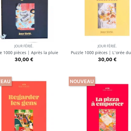
JOUR FÉRIÉ.
JOUR FÉRIÉ.
Aperçu rapide
Aperçu rapide


e 1000 pièces | Après la pluie
Puzzle 1000 pièces | L'orée d
Prix
Prix
30,00 €
30,00 €
VEAU
NOUVEAU