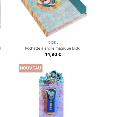
DIDDL
Aperçu rapide

l
Pochette à encre magique Diddl
Prix
14,90 €
NOUVEAU