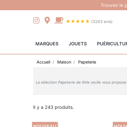
Gestion des cookies
Trouvez le
c
★★★★★
(3243 avis)
MARQUES
JOUETS
PUÉRICULTU
Accueil
Maison
Papeterie
La sélection Papeterie de little cecile vous prop
Il y a 243 produits.
NOUVEAU
NOU