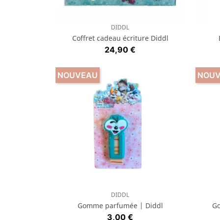
DIDDL
Aperçu rapide

Coffret cadeau écriture Diddl
Prix
24,90 €
NOUVEAU
NOU
DIDDL
Aperçu rapide

Gomme parfumée | Diddl
Go
Prix
3,00 €