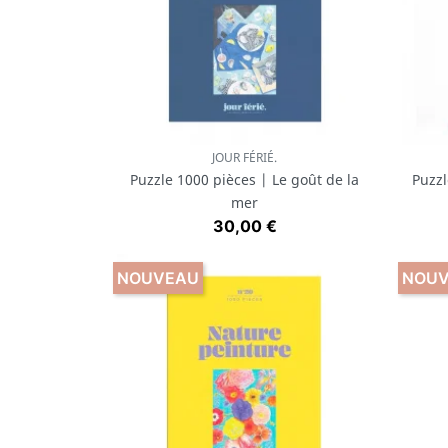
JOUR FÉRIÉ.
Aperçu rapide

Puzzle 1000 pièces | Le goût de la
Puzzl
mer
Prix
30,00 €
NOUVEAU
NOU