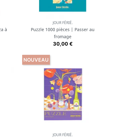
JOUR FÉRIÉ.
Aperçu rapide

za à
Puzzle 1000 pièces | Passer au
fromage
Prix
30,00 €
NOUVEAU
JOUR FÉRIÉ.
Aperçu rapide
