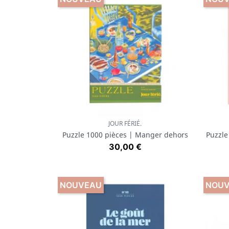
JOUR FÉRIÉ.
Aperçu rapide

Puzzle 1000 pièces | Manger dehors
Puzzle
Prix
30,00 €
NOUVEAU
NOU