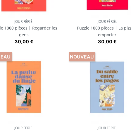
JOUR FÉRIÉ.
JOUR FÉRIÉ.
Aperçu rapide
Aperçu rapide


le 1000 pièces | Regarder les
Puzzle 1000 pièces | La piz
gens
emporter
Prix
Prix
30,00 €
30,00 €
VEAU
NOUVEAU
JOUR FÉRIÉ.
JOUR FÉRIÉ.
Aperçu rapide
Aperçu rapide

