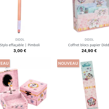
DIDDL
DIDDL
Aperçu rapide
Aperçu rapide


Stylo effaçable | Pimboli
Coffret blocs papier Didd
Prix
Prix
3,00 €
24,90 €
VEAU
NOUVEAU