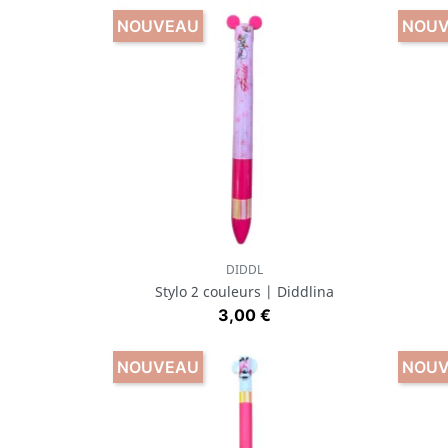
NOUVEAU
NOU
DIDDL
Aperçu rapide

Stylo 2 couleurs | Diddlina
Prix
3,00 €
NOUVEAU
NOU