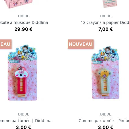
DIDDL
DIDDL
Aperçu rapide
Aperçu rapide


Boite à musique Diddlina
12 crayons à papier Didd
Prix
Prix
29,90 €
7,00 €
VEAU
NOUVEAU
DIDDL
DIDDL
Aperçu rapide
Aperçu rapide


mme parfumée | Diddlina
Gomme parfumée | Pimbo
Prix
Prix
3,00 €
3,00 €