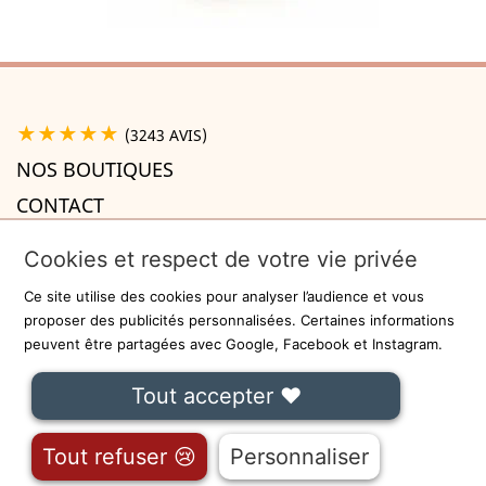
★★★★★
(3243 AVIS)
NOS BOUTIQUES
CONTACT
A PROPOS

Cookies et respect de votre vie privée
INFORMATIONS

Ce site utilise des cookies pour analyser l’audience et vous
Recevez la newsletter
proposer des publicités personnalisées. Certaines informations
peuvent être partagées avec Google, Facebook et Instagram.
ok
Tout accepter ❤
On ne communiquera jamais votre adresse e-mail à des tiers.
Fait avec
❤
à Lille - Sécurisé par
-
CGU
Tout refuser 😢
Personnaliser