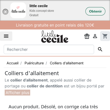
Gestion des cookies
little cecile
Kids concept store
Obtenir
Gratuit
Livraison gratuite en point relais dès 120€


shopping_cart

Accueil
Puériculture
Colliers d'allaitement
Colliers d'allaitement
Le
collier d’allaitement
, appelé aussi collier de
portage ou
collier de dentition
est un bijou porté par
les mamans jusqu’aux 3 ans de bébé environ. Le
collier peut être composé de perles en bois naturel
ou de perles en silicone alimentaire. Un peu comme le
Aucun produit. Désolé, on corrige cela très
bola de grossesse, cet accessoire est à la fois pour