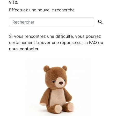
vite.
maman et pour bébé qui peut l'attraper, le toucher et
Effectuez une nouvelle recherche
le mettre à la bouche en toute sécurité. C'est chic et
pratique pour patienter en salle d'attente chez le

pédiatre par exemple.
Si vous rencontrez une difficulté, vous pourrez
certainement trouver
une réponse sur la FAQ
ou
nous contacter
.