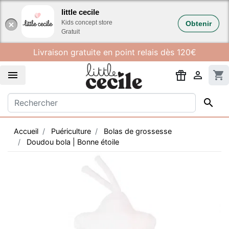
Gestion des cookies
little cecile
Kids concept store
Obtenir
Gratuit
Livraison gratuite en point relais dès 120€


shopping_cart

Accueil
Puériculture
Bolas de grossesse
Doudou bola | Bonne étoile