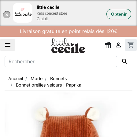
Gestion des cookies
little cecile
Kids concept store
Obtenir
Gratuit
Livraison gratuite en point relais dès 120€


shopping_cart

Accueil
Mode
Bonnets
Bonnet oreilles velours | Paprika