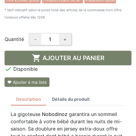
Click & collect gratuit
Livraison à partir de 5€*
Préparation rapide
* tarif indicatif selon le poids total des articles de la commande hors offre
livraison offerte dès 120€
Quantité
-
+

AJOUTER AU PANIER

Disponible
❤ Ajouter à ma liste
Description
Détails du produit
La gigoteuse
Nobodinoz
garantira un sommeil
confortable à votre bébé durant les nuits de mi-
saison. Sa doublure en jersey extra-doux offre
tout le confort dont bébé a besoin durant la nuit.