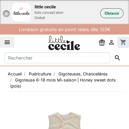
Gestion des cookies
little cecile
Kids concept store
Obtenir
Gratuit
Livraison gratuite en point relais dès 120€


shopping_cart

Accueil
Puériculture
Gigoteuses, Chancelières
Gigoteuse 6-18 mois Mi-saison | Honey sweet dots
(pois)