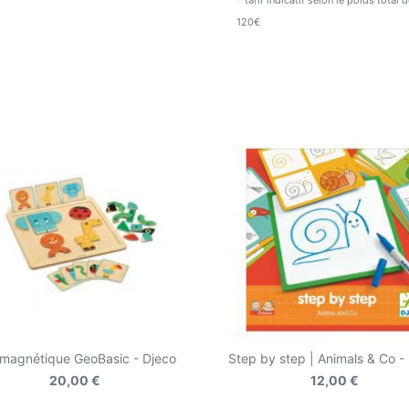
* tarif indicatif selon le poids total
120€
magnétique GeoBasic - Djeco
Step by step | Animals & Co -
20,00 €
12,00 €