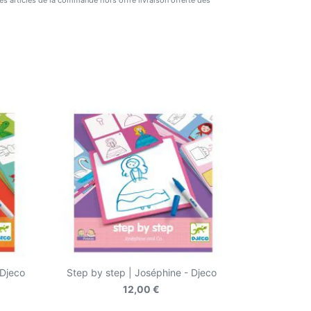
 des articles de la commande hors offre livraison offerte dès
 Djeco
Step by step | Joséphine - Djeco
12,00 €