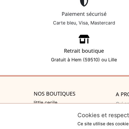
Paiement sécurisé
Carte bleu, Visa, Mastercard
Retrait boutique
Gratuit à Hem (59510) ou Lille
NOS BOUTIQUES
A PR
little cecile
Qui s
525 rue de Lannoy, Villeneuve
Cadea
Cookies et respect
d'Ascq
Liste
119 rue du Molinel, Lille
Ce site utilise des cooki
Press