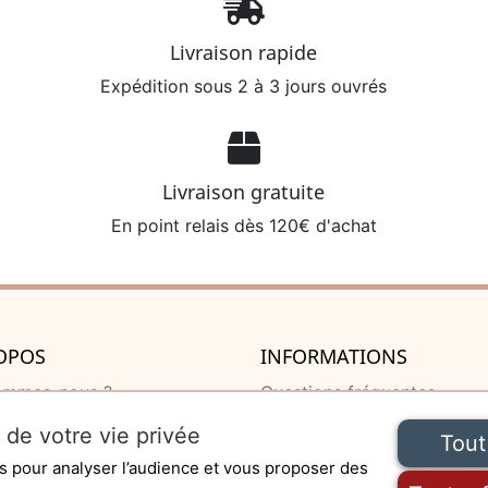
Livraison rapide
Expédition sous 2 à 3 jours ouvrés
Livraison gratuite
En point relais dès 120€ d'achat
OPOS
INFORMATIONS
ommes-nous ?
Questions fréquentes
u de naissance
Livraison et retour
 de votre vie privée
Tout
 de naissance
Mentions légales
es pour analyser l’audience et vous proposer des
e
Paiement sécurisé