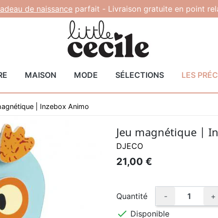
adeau de naissance
parfait -
Livraison gratuite en point re
RE
MAISON
MODE
SÉLECTIONS
LES PRÉ
agnétique | Inzebox Animo
Jeu magnétique | I
DJECO
21,00 €
Quantité
-
+

Disponible