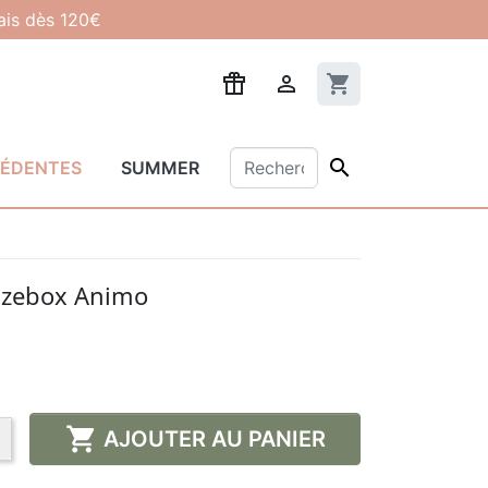
lais dès 120€

shopping_cart

CÉDENTES
SUMMER
nzebox Animo

AJOUTER AU PANIER