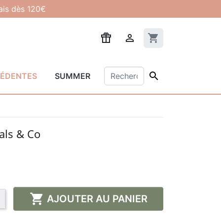
lais dès 120€

shopping_cart

CÉDENTES
SUMMER
als & Co

AJOUTER AU PANIER