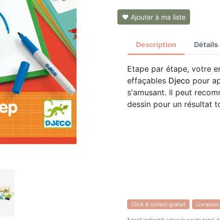
❤ Ajouter à ma liste
Description
Détails
Etape par étape, votre e
effaçables
Djeco
pour ap
s'amusant. Il peut recom
dessin pour un résultat t
Click & collect gratuit
Livraison