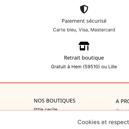
Paiement sécurisé
Carte bleu, Visa, Mastercard
Retrait boutique
Gratuit à Hem (59510) ou Lille
NOS BOUTIQUES
A PR
little cecile
Qui s
525 rue de Lannoy, Villeneuve
Cadea
Cookies et respect
d'Ascq
Liste