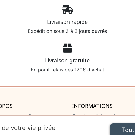
Livraison rapide
Expédition sous 2 à 3 jours ouvrés
Livraison gratuite
En point relais dès 120€ d'achat
OPOS
INFORMATIONS
ommes-nous ?
Questions fréquentes
u de naissance
Livraison et retour
 de votre vie privée
Tout
 de naissance
Mentions légales