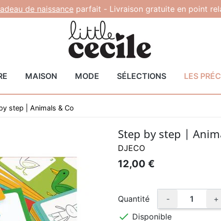
adeau de naissance
parfait -
Livraison gratuite en point re
RE
MAISON
MODE
SÉLECTIONS
LES PRÉ
by step | Animals & Co
Step by step | Anim
DJECO
12,00 €
Quantité
-
+

Disponible