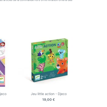
 des articles de la commande hors offre livraison offerte dès
jeco
Jeu little action - Djeco
19,00 €