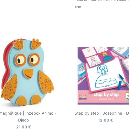
* tarif indicatif selon le poids total
120€
magnétique | Inzebox Animo -
Step by step | Joséphine - D
Djeco
12,00 €
21,00 €