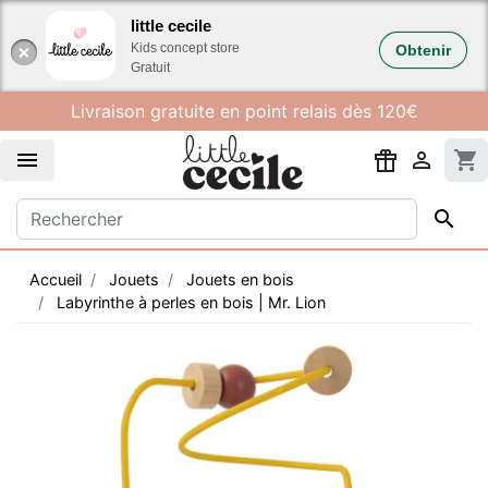
Gestion des cookies
little cecile
Kids concept store
Obtenir
Gratuit
Livraison gratuite en point relais dès 120€


shopping_cart

Accueil
Jouets
Jouets en bois
Labyrinthe à perles en bois | Mr. Lion