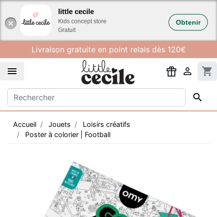
Gestion des cookies
little cecile
Kids concept store
Obtenir
Gratuit
Livraison gratuite en point relais dès 120€


shopping_cart

Accueil
Jouets
Loisirs créatifs
Poster à colorier | Football