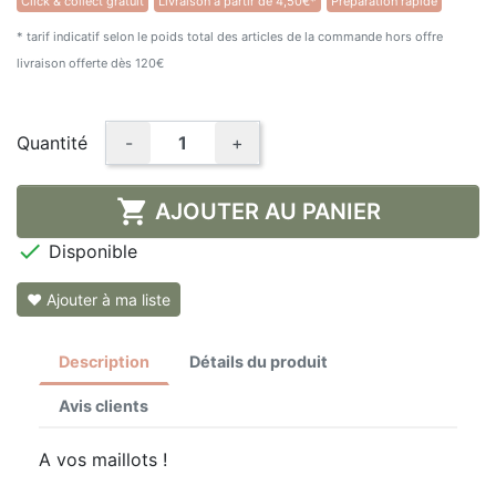
Click & collect gratuit
Livraison à partir de 4,50€*
Préparation rapide
★★★★★
(1 avis)
* tarif indicatif selon le poids total des articles de la commande hors offre
livraison offerte dès 120€
Quantité
-
+

AJOUTER AU PANIER

Disponible
❤ Ajouter à ma liste
Description
Détails du produit
Avis clients
A vos maillots !