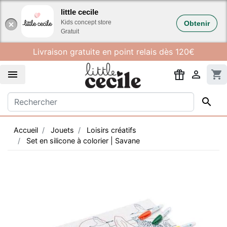
Gestion des cookies
little cecile
Kids concept store
Obtenir
Gratuit
Livraison gratuite en point relais dès 120€


shopping_cart

Accueil
Jouets
Loisirs créatifs
Set en silicone à colorier | Savane