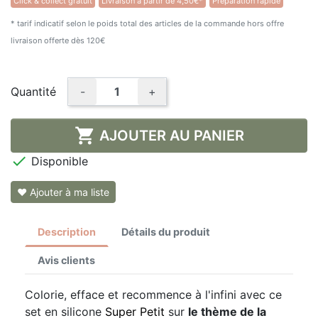
Click & collect gratuit
Livraison à partir de 4,50€*
Préparation rapide
★★★★★
(1 avis)
* tarif indicatif selon le poids total des articles de la commande hors offre
livraison offerte dès 120€
Quantité
-
+

AJOUTER AU PANIER

Disponible
❤ Ajouter à ma liste
Description
Détails du produit
Avis clients
Colorie, efface et recommence à l'infini avec ce
set en silicone
Super Petit
sur
le thème de la