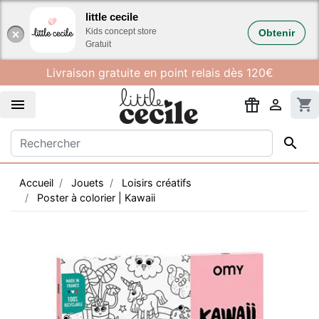
Gestion des cookies
little cecile
Kids concept store
Obtenir
Gratuit
Livraison gratuite en point relais dès 120€


shopping_cart

Accueil
Jouets
Loisirs créatifs
Poster à colorier | Kawaii