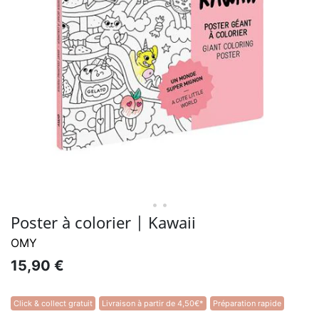
• •
Poster à colorier | Kawaii
OMY
15,90 €
Click & collect gratuit
Livraison à partir de 4,50€*
Préparation rapide