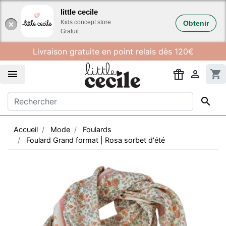
Gestion des cookies
little cecile
Kids concept store
Obtenir
Gratuit
Livraison gratuite en point relais dès 120€


shopping_cart

Accueil
Mode
Foulards
Foulard Grand format | Rosa sorbet d'été