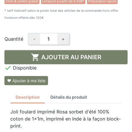
Click & collect gratuit
Livraison à partir de 4,50€*
Préparation rapide
* tarif indicatif selon le poids total des articles de la commande hors offre
livraison offerte dès 120€
Quantité
-
+

AJOUTER AU PANIER

Disponible
❤ Ajouter à ma liste
Description
Détails du produit
Joli foulard imprimé Rosa sorbet d'été 100%
coton de 1x1m, imprimé en Inde à la façon block-
print.